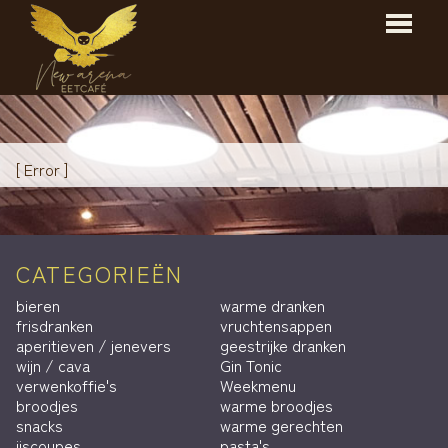
HOME
[ Error ]
MENU
CONTACT
CATEGORIEËN
bieren
warme dranken
frisdranken
vruchtensappen
aperitieven / jenevers
geestrijke dranken
wijn / cava
Gin Tonic
verwenkoffie's
Weekmenu
broodjes
warme broodjes
snacks
warme gerechten
ijscoupes
pasta's